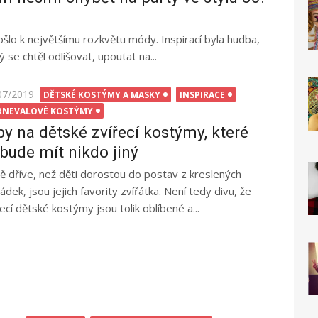
šlo k největšímu rozkvětu módy. Inspirací byla hudba,
 se chtěl odlišovat, upoutat na...
ted
07/2019
DĚTSKÉ KOSTÝMY A MASKY
INSPIRACE
RNEVALOVÉ KOSTÝMY
py na dětské zvířecí kostýmy, které
bude mít nikdo jiný
tě dříve, než děti dorostou do postav z kreslených
ádek, jsou jejich favority zvířátka. Není tedy divu, že
řecí dětské kostýmy jsou tolik oblíbené a...