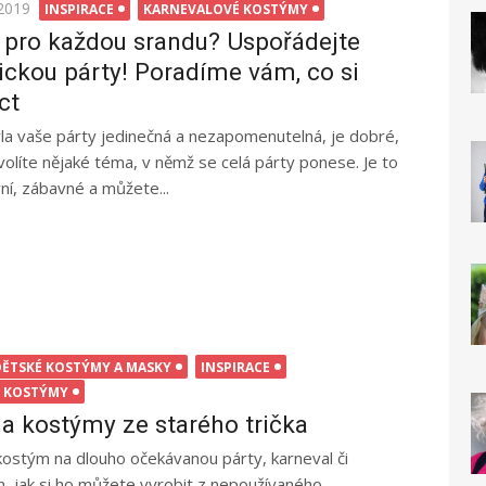
2019
INSPIRACE
KARNEVALOVÉ KOSTÝMY
 pro každou srandu? Uspořádejte
ckou párty! Poradíme vám, co si
ct
la vaše párty jedinečná a nezapomenutelná, je dobré,
volíte nějaké téma, v němž se celá párty ponese. Je to
vní, zábavné a můžete...
ĚTSKÉ KOSTÝMY A MASKY
INSPIRACE
 KOSTÝMY
a kostýmy ze starého trička
ostým na dlouho očekávanou párty, karneval či
, jak si ho můžete vyrobit z nepoužívaného