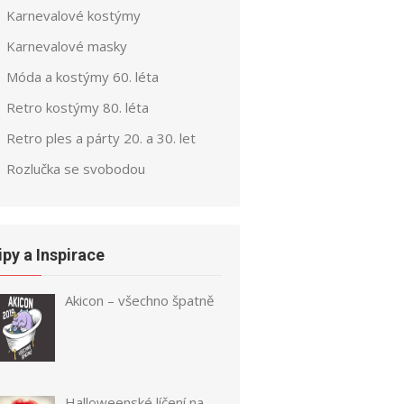
Karnevalové kostýmy
Karnevalové masky
Móda a kostýmy 60. léta
Retro kostýmy 80. léta
Retro ples a párty 20. a 30. let
Rozlučka se svobodou
ipy a Inspirace
Akicon – všechno špatně
Halloweenské líčení na