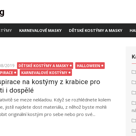
g
STÝMY
KARNEVALOVÉ MASKY
DĚTSKÉ KOSTÝMY A MASKY
HA
K
ted
08/2019
DĚTSKÉ KOSTÝMY A MASKY
HALLOWEEN
SPIRACE
KARNEVALOVÉ KOSTÝMY
spirace na kostýmy z krabice pro
ti i dospělé
ativitě se meze nekladou. Když se rozhlédnete kolem
e, jistě najdete dost materiálu, z něhož byste mohli
n
obit originální kostým pro sebe nebo pro své...