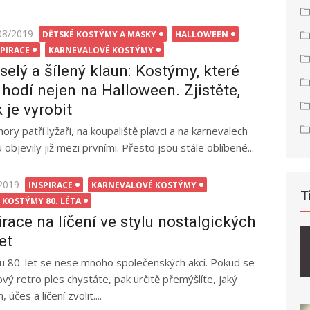
ted
08/2019
DĚTSKÉ KOSTÝMY A MASKY
HALLOWEEN
SPIRACE
KARNEVALOVÉ KOSTÝMY
selý a šílený klaun: Kostýmy, které
 hodí nejen na Halloween. Zjistěte,
k je vyrobit
hory patří lyžaři, na koupaliště plavci a na karnevalech
objevily již mezi prvními. Přesto jsou stále oblíbené...
2019
INSPIRACE
KARNEVALOVÉ KOSTÝMY
T
 KOSTÝMY 80. LÉTA
irace na líčení ve stylu nostalgických
et
u 80. let se nese mnoho společenských akcí. Pokud se
ový retro ples chystáte, pak určitě přemýšlíte, jaký
 účes a líčení zvolit....