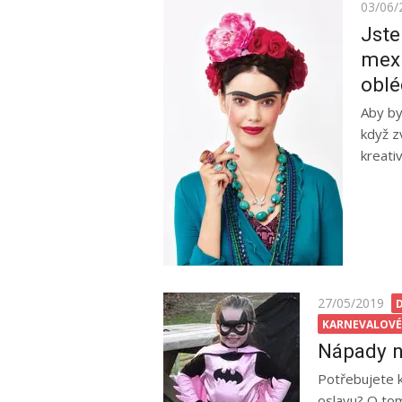
Posted
03/06/
on
Jste
mexi
oblé
Aby by
když z
kreati
Posted
27/05/2019
D
on
KARNEVALOVÉ
Nápady n
Potřebujete k
oslavu? O tom