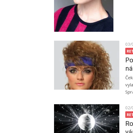
Pos
03/
on
RE
Po
ná
Ček
vyl
Spr
Pos
02/
on
RE
Ro
vá