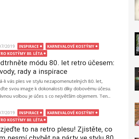
ted
07/2019
INSPIRACE
KARNEVALOVÉ KOSTÝMY
TRO KOSTÝMY 80. LÉTA
dtrhněte módu 80. let retro účesem:
vody, rady a inspirace
á-li vás ples ve stylu nezapomenutelných 80. let,
aďte svou image k dokonalosti díky dobovému účesu.
ávnou volbou je účes s co největším objemem. Ten...
ted
07/2019
INSPIRACE
KARNEVALOVÉ KOSTÝMY
TRO KOSTÝMY 80. LÉTA
zjeďte to na retro plesu! Zjistěte, co
m nesmí chybět na párty ve stylu 80.