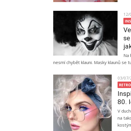
Pos
12/
on
IN
Ve
se
ja
Na 
nesmí chybět klauni. Masky klaunů se tu 
Posted
03/07/
on
RETRO
Insp
80. l
V duch
na tak
kostým,