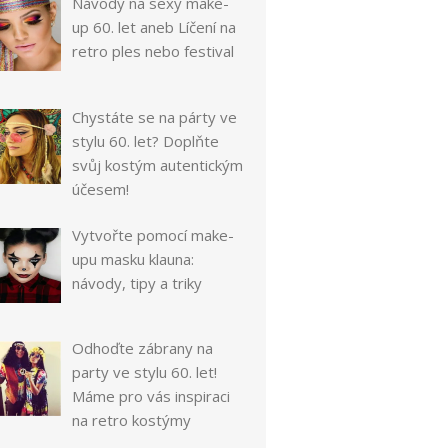
Návody na sexy make-
up 60. let aneb Líčení na
retro ples nebo festival
Chystáte se na párty ve
stylu 60. let? Doplňte
svůj kostým autentickým
účesem!
Vytvořte pomocí make-
upu masku klauna:
návody, tipy a triky
Odhoďte zábrany na
party ve stylu 60. let!
Máme pro vás inspiraci
na retro kostýmy