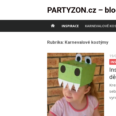
Skip
PARTYZON.cz – blo
to
content
INSPIRACE
KARNEVALOVÉ KO
Rubrika:
Karnevalové kostýmy
Pos
19/
on
IN
In
dě
Kre
seb
vyr