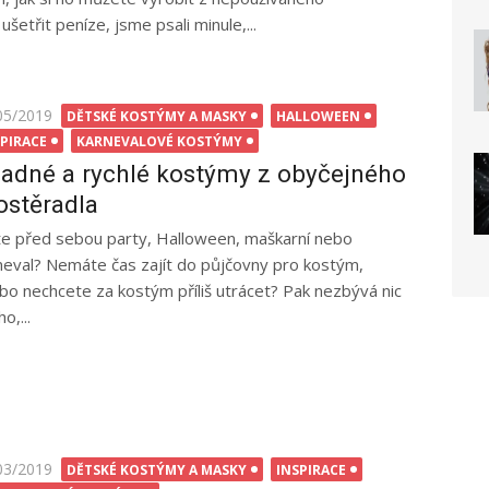
ušetřit peníze, jsme psali minule,...
ted
05/2019
DĚTSKÉ KOSTÝMY A MASKY
HALLOWEEN
SPIRACE
KARNEVALOVÉ KOSTÝMY
adné a rychlé kostýmy z obyčejného
ostěradla
e před sebou party, Halloween, maškarní nebo
neval? Nemáte čas zajít do půjčovny pro kostým,
bo nechcete za kostým příliš utrácet? Pak nezbývá nic
ho,...
ted
03/2019
DĚTSKÉ KOSTÝMY A MASKY
INSPIRACE