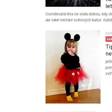
let
Osmdesátá léta se stala dobou, kdy do
ale také míchání světových kultur. Každý
Pos
02/
on
KA
Ti
ne
Ješ
poh
zví