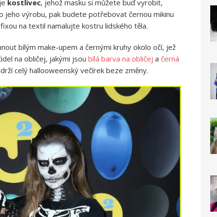
 je
kostlivec
, jehož masku si můžete buď vyrobit,
o jeho výrobu, pak budete potřebovat černou mikinu
 fixou na textil namalujte kostru lidského těla.
out bílým make-upem a černými kruhy okolo očí, jež
čidel na obličej, jakými jsou
bílá barva na obličej
a
černá
drží celý hallooweenský večírek beze změny.