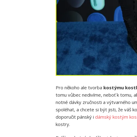
Pro někoho ale tvorba
kostýmu kostl
tomu vůbec nedivíme, neboť k tomu, ab
notné dávky zručnosti a výtvarného umě
spoléhat, a chcete si být jisti, že v
doporučit pánský i
dámský kostým kost
kostry.