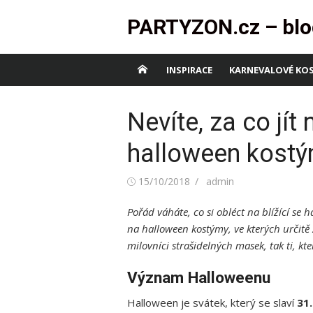
Skip
PARTYZON.cz – blo
to
content
INSPIRACE
KARNEVALOVÉ KO
Nevíte, za co jít
halloween kostý
Posted
Author
15/10/2018
admin
on
Pořád váháte, co si obléct na blížící se
na halloween kostýmy, ve kterých určitě 
milovníci strašidelných masek, tak ti, kt
Význam Halloweenu
Halloween je svátek, který se slaví
31.