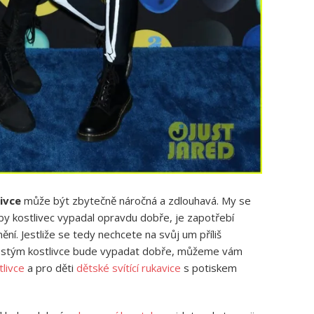
ivce
může být zbytečně náročná a zdlouhavá. My se
y kostlivec vypadal opravdu dobře, je zapotřebí
ní. Jestliže se tedy nechcete na svůj um příliš
áš kostým kostlivce bude vypadat dobře, můžeme vám
livce
a pro děti
dětské svítící rukavice
s potiskem