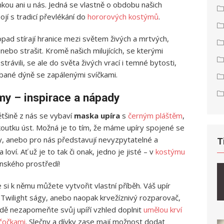
kou ani u nás. Jedná se vlastně o obdobu našich
jí s tradicí převlékání do
hororových kostýmů
.
topad stírají hranice mezi světem živých a mrtvých,
 nebo strašit. Kromě našich milujících, se kterými
rávili, se ale do světa živých vrací i temné bytosti,
abané dýně se zapálenými svíčkami.
y – inspirace a nápady
tšině z nás se vybaví
maska upíra
s
černým pláštěm
,
 koutku úst. Možná je to tím, že máme upíry spojené se
ly, anebo pro nás představují nevyzpytatelné a
T
 loví. Ať už je to tak či onak, jedno je jisté – v
kostýmu
nského prostředí!
 si k němu můžete vytvořit vlastní příběh. Váš upír
 Twilight ságy, anebo naopak krvežíznivý rozparovač,
adě nezapomeňte svůj upíří vzhled doplnit
umělou krví
 čočkami
. Slečny a dívky zase mají možnost dodat