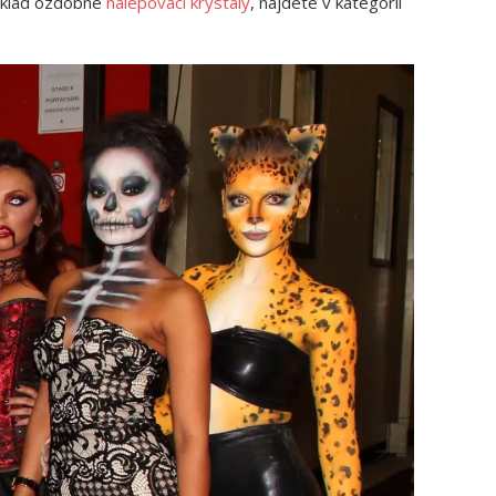
říklad ozdobné
nalepovací krystaly
, najdete v kategorii