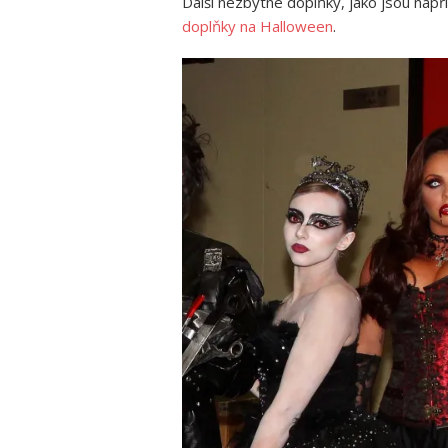
Další nezbytné doplňky, jako jsou nap
doplňky na Halloween
.