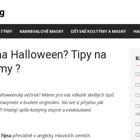
g
STÝMY
KARNEVALOVÉ MASKY
DĚTSKÉ KOSTÝMY A MASKY
HA
 na Halloween? Tipy na
K
my ?
 halloweenský večírek? Máme pro vás několik skvělých tipů
zaujmete a budete originální. Na své si přijdou jak
eří hledají spíše kostýmy vtipné a neokoukané.
n
 října
převážně v anglicky mluvících zemích.