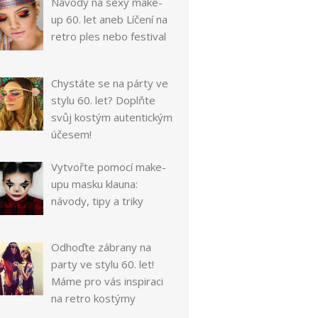
Návody na sexy make-
up 60. let aneb Líčení na
retro ples nebo festival
Chystáte se na párty ve
stylu 60. let? Doplňte
svůj kostým autentickým
účesem!
Vytvořte pomocí make-
upu masku klauna:
návody, tipy a triky
Odhoďte zábrany na
party ve stylu 60. let!
Máme pro vás inspiraci
na retro kostýmy