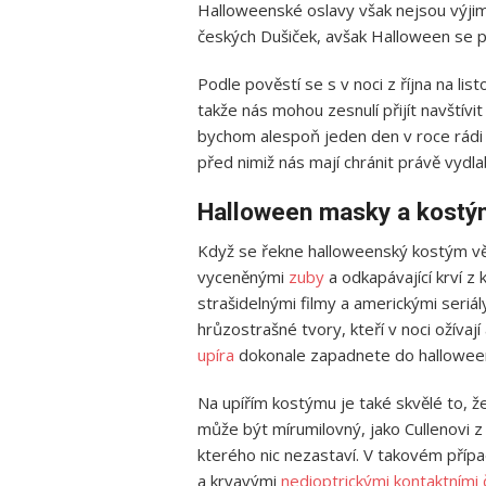
Halloweenské oslavy však nejsou výjim
českých Dušiček, avšak Halloween se po
Podle pověstí se s v noci z října na lis
takže nás mohou zesnulí přijít navštívit
bychom alespoň jeden den v roce rádi st
před nimiž nás mají chránit právě vydl
Halloween masky a kostým
Když se řekne halloweenský kostým vě
vyceněnými
zuby
a odkapávající krví z
strašidelnými filmy a americkými seriá
hrůzostrašné tvory, kteří v noci ožívají a
upíra
dokonale zapadnete do hallowee
Na upířím kostýmu je také skvělé to, že
může být mírumilovný, jako Cullenovi z
kterého nic nezastaví. V takovém příp
a krvavými
nedioptrickými kontaktními