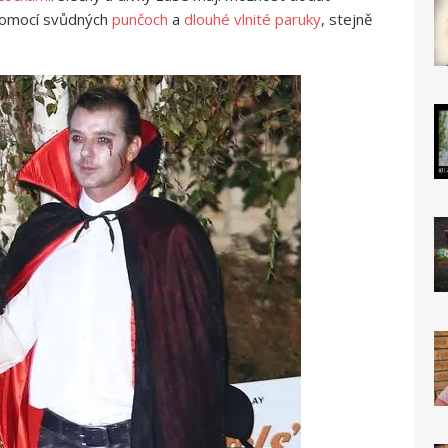
omocí svůdných
punčoch
a
dlouhé vlnité paruky
, stejně