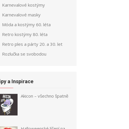
Karnevalové kostýmy
Karnevalové masky
Móda a kostýmy 60. léta
Retro kostýmy 80. léta
Retro ples a párty 20. a 30. let
Rozlučka se svobodou
ipy a Inspirace
Akicon – všechno špatně
Halloweenské líčení na